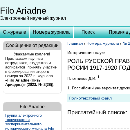
Filo Ariadne
Электронный научный журнал
О журнале
Номера журнала
Поиск
Правила 
Главная
/
Номера журнала
/
№ 2
Сообщение от редакции
Исторические науки
Уважаемые коллеги!
Приглашаем научных
РОЛЬ РУССКОЙ ПРАВ
сотрудников, студентов и
РОСИИ 1917-1920 ГО
аспирантов принять участие
в формировании второго
номера за 2022 г. журнала
1
Плотников Д.И.
«Filo Ariadne (Нить
Ариадны)»
(
2023. № 2(28)
).
1. Российский университет дру
Полнотекстовый файл
Filo Ariadne
Пристатейный список:
Группа
электронного
творческого и
экспериментального
исторического журнала Filo