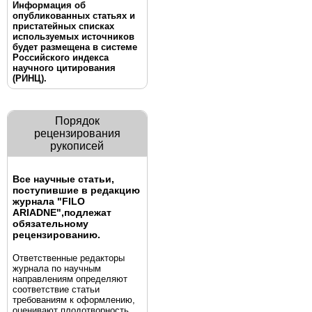
Информация об
опубликованных статьях и
пристатейных списках
используемых источников
будет размещена в системе
Российского индекса
научного цитирования
(РИНЦ).
Порядок
рецензирования
рукописей
Все научные статьи,
поступившие в редакцию
журнала "FILO
ARIADNE",
подлежат
обязательному
рецензированию.
Ответственные редакторы
журнала по научным
направлениям определяют
соответствие статьи
требованиям к оформлению,
оценивают плодотворность