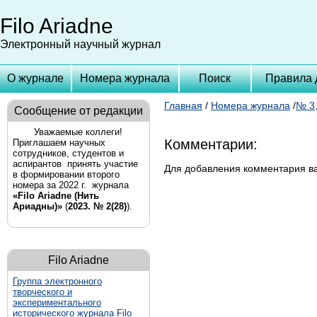
Filo Ariadne
Электронный научный журнал
О журнале
Номера журнала
Поиск
Правила 
Главная
/
Номера журнала
/
№ 3,
Сообщение от редакции
Уважаемые коллеги!
Комментарии:
Приглашаем научных
сотрудников, студентов и
аспирантов принять участие
Для добавления комментария 
в формировании второго
номера за 2022 г. журнала
«Filo Ariadne (Нить
Ариадны)»
(
2023. № 2(28)
).
Filo Ariadne
Группа
электронного
творческого и
экспериментального
исторического журнала Filo