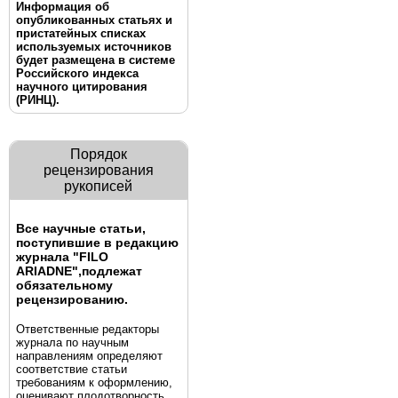
Информация об
опубликованных статьях и
пристатейных списках
используемых источников
будет размещена в системе
Российского индекса
научного цитирования
(РИНЦ).
Порядок
рецензирования
рукописей
Все научные статьи,
поступившие в редакцию
журнала "FILO
ARIADNE",
подлежат
обязательному
рецензированию.
Ответственные редакторы
журнала по научным
направлениям определяют
соответствие статьи
требованиям к оформлению,
оценивают плодотворность