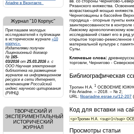
вв. со стороны Чернигово-Север
Ariadne в Вконтакте.
Рязанского княжества. Освоени
возрастающей мощью княжеств. В
Черниговщины в бассейне Верх
городища - опорные пункты княж
Журнал "10 Корпус"
заинтересованности в контроле
Лавскому археологическому комп
Приглашаем молодых
исследований ставит его в ряд
исследователей к публикации
открытое торгово-ремесленное 
в историческом журнале
«10
корпус».
материальной культуре с памятн
Издателями получен
Сулы.
Лицензионный договор
№
165-
Ключевые слова:
древнерусска
03/2016
от
25.03.2016
г. с
торговли, Чернигово - Северско
ООО Научная электронная
библиотека на размещение
Библиографическая сс
журналов на информационном
ресурсе в сети Интернет,
включающем Российский
1
Тропин Н.А.
ОСВОЕНИЕ ЮЖНОР
индекс научного цитирования
Filo Ariadne. – 2018. – № 2;
(РИНЦ).
URL:
filoariadne.esrae.ru/12-207
(
Код для вставки на сай
ТВОРЧЕСКИЙ И
ЭКСПЕРИМЕНТАЛЬНЫЙ
ИСТОРИЧЕСКИЙ
ЖУРНАЛ
Просмотры статьи