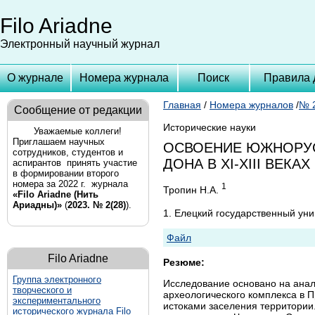
Filo Ariadne
Электронный научный журнал
О журнале
Номера журнала
Поиск
Правила 
Главная
/
Номера журналов
/
№ 2
Сообщение от редакции
Исторические науки
Уважаемые коллеги!
Приглашаем научных
ОСВОЕНИЕ ЮЖНОРУС
сотрудников, студентов и
ДОНА В XI-XIII ВЕКАХ
аспирантов принять участие
в формировании второго
номера за 2022 г. журнала
1
Тропин Н.А.
«Filo Ariadne (Нить
Ариадны)»
(
2023. № 2(28)
).
1. Елецкий государственный уни
Файл
Filo Ariadne
Резюме:
Группа
электронного
Исследование основано на анал
творческого и
археологического комплекса в 
экспериментального
истоками заселения территории.
исторического журнала Filo