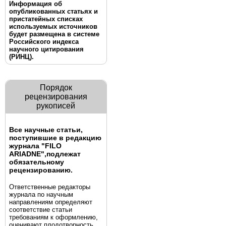
Информация об
опубликованных статьях и
пристатейных списках
используемых источников
будет размещена в системе
Российского индекса
научного цитирования
(РИНЦ).
Порядок
рецензирования
рукописей
Все научные статьи,
поступившие в редакцию
журнала "FILO
ARIADNE",
подлежат
обязательному
рецензированию.
Ответственные редакторы
журнала по научным
направлениям определяют
соответствие статьи
требованиям к оформлению,
оценивают плодотворность