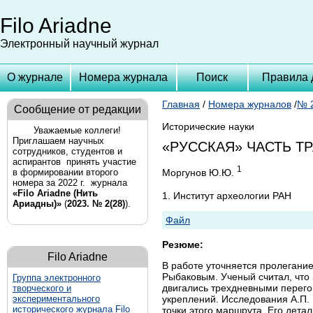
Filo Ariadne
Электронный научный журнал
О журнале
Номера журнала
Поиск
Правила 
Главная
/
Номера журналов
/
№ 2
Сообщение от редакции
Исторические науки
Уважаемые коллеги!
Приглашаем научных
«РУССКАЯ» ЧАСТЬ Т
сотрудников, студентов и
аспирантов принять участие
1
Моргунов Ю.Ю.
в формировании второго
номера за 2022 г. журнала
«Filo Ariadne (Нить
1. Институт археологии РАН
Ариадны)»
(
2023. № 2(28)
).
Файл
Резюме:
Filo Ariadne
В работе уточняется пролегание
Рыбаковым. Ученый считал, что 
Группа
электронного
двигались трехдневными перего
творческого и
укреплений. Исследования А.П.
экспериментального
исторического журнала Filo
точки этого маршрута. Его дет