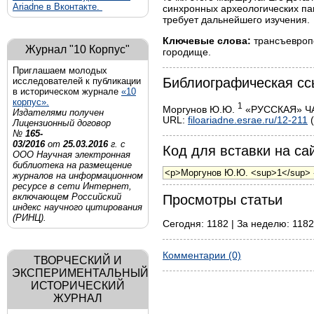
Ariadne в Вконтакте.
синхронных археологических пам
требует дальнейшего изучения.
Ключевые слова:
трансъевропе
Журнал "10 Корпус"
городище.
Приглашаем молодых
Библиографическая сс
исследователей к публикации
в историческом журнале
«10
корпус».
1
Моргунов Ю.Ю.
«РУССКАЯ» ЧАС
Издателями получен
URL:
filoariadne.esrae.ru/12-211
(
Лицензионный договор
№
165-
03/2016
от
25.03.2016
г. с
Код для вставки на сай
ООО Научная электронная
библиотека на размещение
журналов на информационном
ресурсе в сети Интернет,
включающем Российский
Просмотры статьи
индекс научного цитирования
(РИНЦ).
Сегодня: 1182 | За неделю: 1182
Комментарии (0)
ТВОРЧЕСКИЙ И
ЭКСПЕРИМЕНТАЛЬНЫЙ
ИСТОРИЧЕСКИЙ
ЖУРНАЛ