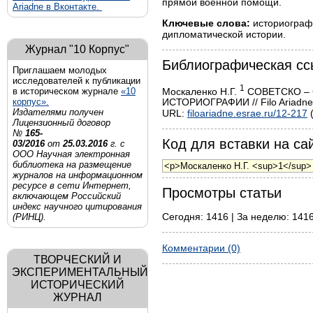
прямой военной помощи.
Ariadne в Вконтакте.
Ключевые слова:
историографи
дипломатической истории.
Журнал "10 Корпус"
Библиографическая сс
Приглашаем молодых
исследователей к публикации
1
Москаленко Н.Г.
СОВЕТСКО – 
в историческом журнале
«10
корпус».
ИСТОРИОГРАФИИ // Filo Ariadne.
Издателями получен
URL:
filoariadne.esrae.ru/12-217
(
Лицензионный договор
№
165-
Код для вставки на сай
03/2016
от
25.03.2016
г. с
ООО Научная электронная
библиотека на размещение
журналов на информационном
ресурсе в сети Интернет,
Просмотры статьи
включающем Российский
индекс научного цитирования
Сегодня: 1416 | За неделю: 1416
(РИНЦ).
Комментарии (0)
ТВОРЧЕСКИЙ И
ЭКСПЕРИМЕНТАЛЬНЫЙ
ИСТОРИЧЕСКИЙ
ЖУРНАЛ