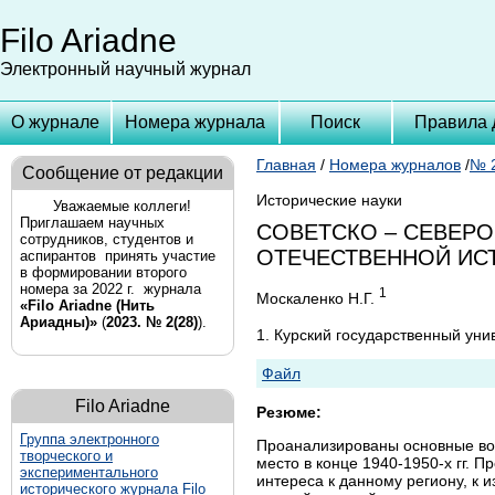
Filo Ariadne
Электронный научный журнал
О журнале
Номера журнала
Поиск
Правила 
Главная
/
Номера журналов
/
№ 2
Сообщение от редакции
Исторические науки
Уважаемые коллеги!
Приглашаем научных
СОВЕТСКО – СЕВЕРО
сотрудников, студентов и
ОТЕЧЕСТВЕННОЙ ИС
аспирантов принять участие
в формировании второго
номера за 2022 г. журнала
1
Москаленко Н.Г.
«Filo Ariadne (Нить
Ариадны)»
(
2023. № 2(28)
).
1. Курский государственный уни
Файл
Filo Ariadne
Резюме:
Группа
электронного
Проанализированы основные во
творческого и
место в конце 1940-1950-х гг. 
экспериментального
интереса к данному региону, к
исторического журнала Filo