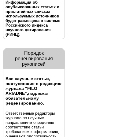
Информация об
опубликованных статьях и
пристатейных списках
используемых источников
будет размещена в системе
Российского индекса
научного цитирования
(РИНЦ).
Порядок
рецензирования
рукописей
Все научные статьи,
поступившие в редакцию
журнала "FILO
ARIADNE",
подлежат
обязательному
рецензированию.
Ответственные редакторы
журнала по научным
направлениям определяют
соответствие статьи
требованиям к оформлению,
оценивают плодотворность