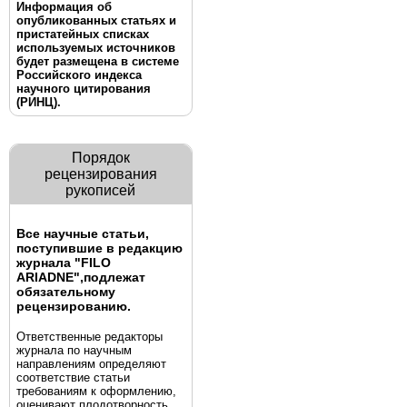
Информация об
опубликованных статьях и
пристатейных списках
используемых источников
будет размещена в системе
Российского индекса
научного цитирования
(РИНЦ).
Порядок
рецензирования
рукописей
Все научные статьи,
поступившие в редакцию
журнала "FILO
ARIADNE",
подлежат
обязательному
рецензированию.
Ответственные редакторы
журнала по научным
направлениям определяют
соответствие статьи
требованиям к оформлению,
оценивают плодотворность