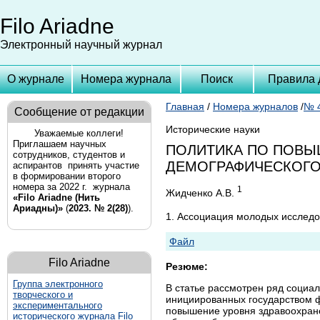
Filo Ariadne
Электронный научный журнал
О журнале
Номера журнала
Поиск
Правила 
Главная
/
Номера журналов
/
№ 4
Сообщение от редакции
Исторические науки
Уважаемые коллеги!
Приглашаем научных
ПОЛИТИКА ПО ПОВЫ
сотрудников, студентов и
ДЕМОГРАФИЧЕСКОГО 
аспирантов принять участие
в формировании второго
номера за 2022 г. журнала
1
Жидченко А.В.
«Filo Ariadne (Нить
Ариадны)»
(
2023. № 2(28)
).
1. Ассоциация молодых исследо
Файл
Filo Ariadne
Резюме:
Группа
электронного
В статье рассмотрен ряд социа
творческого и
инициированных государством ф
экспериментального
повышение уровня здравоохране
исторического журнала Filo