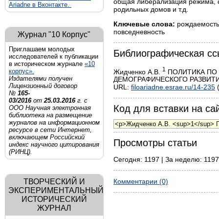
общая либерализация режима, ст
Ariadne в Вконтакте.
родильных домов и т.д.
Ключевые слова:
рождаемость,
повседневность
Журнал "10 Корпус"
Приглашаем молодых
Библиографическая сс
исследователей к публикации
в историческом журнале
«10
1
корпус».
Жидченко А.В.
ПОЛИТИКА ПО
Издателями получен
ДЕМОГРАФИЧЕСКОГО РАЗВИТИЯ СС
Лицензионный договор
URL:
filoariadne.esrae.ru/14-235
(
№
165-
03/2016
от
25.03.2016
г. с
Код для вставки на сай
ООО Научная электронная
библиотека на размещение
журналов на информационном
ресурсе в сети Интернет,
включающем Российский
Просмотры статьи
индекс научного цитирования
(РИНЦ).
Сегодня: 1197 | За неделю: 1197
ТВОРЧЕСКИЙ И
Комментарии (0)
ЭКСПЕРИМЕНТАЛЬНЫЙ
ИСТОРИЧЕСКИЙ
ЖУРНАЛ