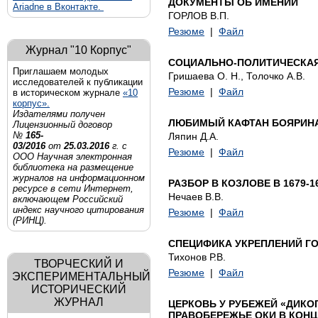
ДОКУМЕНТЫ ОБ ИМЕНИИ
Ariadne в Вконтакте.
ГОРЛОВ В.П.
Резюме
|
Файл
Журнал "10 Корпус"
СОЦИАЛЬНО-ПОЛИТИЧЕСКАЯ 
Приглашаем молодых
Гришаева О. Н., Толочко А.В.
исследователей к публикации
Резюме
|
Файл
в историческом журнале
«10
корпус».
Издателями получен
ЛЮБИМЫЙ КАФТАН БОЯРИН
Лицензионный договор
№
165-
Ляпин Д.А.
03/2016
от
25.03.2016
г. с
Резюме
|
Файл
ООО Научная электронная
библиотека на размещение
журналов на информационном
РАЗБОР В КОЗЛОВЕ В 1679-1
ресурсе в сети Интернет,
Нечаев В.В.
включающем Российский
индекс научного цитирования
Резюме
|
Файл
(РИНЦ).
СПЕЦИФИКА УКРЕПЛЕНИЙ Г
Тихонов Р.В.
ТВОРЧЕСКИЙ И
Резюме
|
Файл
ЭКСПЕРИМЕНТАЛЬНЫЙ
ИСТОРИЧЕСКИЙ
ЖУРНАЛ
ЦЕРКОВЬ У РУБЕЖЕЙ «ДИКО
ПРАВОБЕРЕЖЬЕ ОКИ В КОНЦЕ