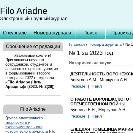
Filo Ariadne
Электронный научный журнал
О журнале
Номера журнала
Поиск
Правила 
Главная
/
Номера журнала
/ № 1
Сообщение от редакции
№ 1 за 2023 год
Уважаемые коллеги!
Приглашаем научных
Исторические науки
сотрудников, студентов и
аспирантов принять участие
в формировании второго
ДЕЯТЕЛЬНОСТЬ ВОРОНЕЖСК
номера за 2022 г. журнала
Безуглов А.М., Меркулов А.Н.
«Filo Ariadne (Нить
Резюме
|
Файл
Ариадны)»
(
2023. № 2(28)
).
О РАБОТЕ ВОРОНЕЖСКОГО Г
ОТЕЧЕСТВЕННОЙ ВОЙНЫ
Filo Ariadne
Бунеева Е.Н., Меркулов А.Н.
Резюме
|
Файл
Группа
электронного
творческого и
экспериментального
ЕЛЕЦКАЯ ПОМЕЩИЦА МАРИЯ 
исторического журнала Filo