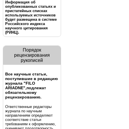
Информация об
опубликованных статьях и
пристатейных списках
используемых источников
будет размещена в системе
Российского индекса
научного цитирования
(РИНЦ).
Порядок
рецензирования
рукописей
Все научные статьи,
поступившие в редакцию
журнала "FILO
ARIADNE",
подлежат
обязательному
рецензированию.
Ответственные редакторы
журнала по научным
направлениям определяют
соответствие статьи
требованиям к оформлению,
оценивают плодотворность