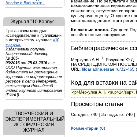
назначение. По результатам рад
Ariadne в Вконтакте.
немногочисленные керамические
сожалению, отсутствие синхрон
культурную оценку. Открытие пос
местонахождением этого регион
Журнал "10 Корпус"
Ключевые слова:
Среднее Подо
Приглашаем молодых
хозяйственные сооружения.
исследователей к публикации
в историческом журнале
«10
корпус».
Библиографическая сс
Издателями получен
Лицензионный договор
1
№
165-
Меркулов А.Н.
, Разуваев Ю.Д.
03/2016
от
25.03.2016
г. с
НА СРЕДНЕДОНСКОМ ПОСЕЛЕНИИ 
ООО Научная электронная
URL:
filoariadne.esrae.ru/32-465
(
библиотека на размещение
журналов на информационном
ресурсе в сети Интернет,
Код для вставки на сай
включающем Российский
индекс научного цитирования
(РИНЦ).
Просмотры статьи
ТВОРЧЕСКИЙ И
Сегодня: 740 | За неделю: 740 | 
ЭКСПЕРИМЕНТАЛЬНЫЙ
ИСТОРИЧЕСКИЙ
Комментарии (0)
ЖУРНАЛ