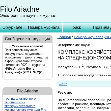
Filo Ariadne
Электронный научный журнал
О журнале
Номера журнала
Поиск
Правила 
Главная
/
Номера журналов
/
№ 2
Сообщение от редакции
Исторические науки
Уважаемые коллеги!
Приглашаем научных
КОМПЛЕКС ХОЗЯЙСТ
сотрудников, студентов и
НА СРЕДНЕДОНСКОМ
аспирантов принять участие
в формировании второго
номера за 2022 г. журнала
1
Меркулов А.Н.
, Разуваев Ю.Д.
«Filo Ariadne (Нить
Ариадны)»
(
2023. № 2(28)
).
1. Воронежский государственный
Файл
Filo Ariadne
Резюме:
Группа
электронного
На многослойном поселении, ра
творческого и
области, в раскопе, площадь ко
экспериментального
котлована, заполнение которых
исторического журнала Filo